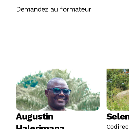
Demandez au formateur
Augustin
Selem
Halerimana
Codire