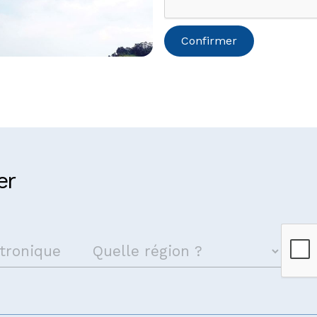
 du Congo
er