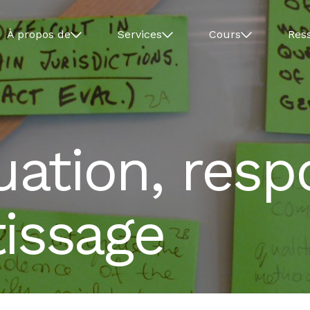
À propos de
Services
Cours
Res
luation, resp
tissage