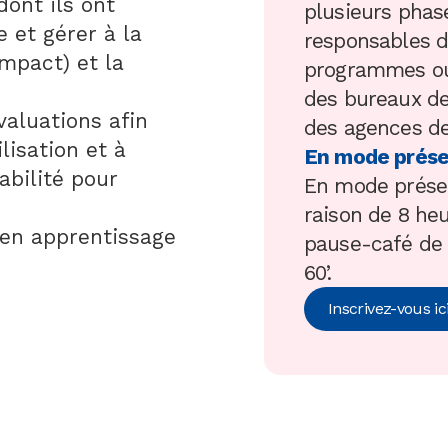
dont ils ont
plusieurs phase
 et gérer à la
responsables d
impact) et la
programmes ou 
des bureaux de
valuations afin
des agences de
lisation et à
En mode prése
abilité pour
En mode présent
raison de 8 heu
n en apprentissage
pause-café de 
60’.
Inscrivez-vous ic