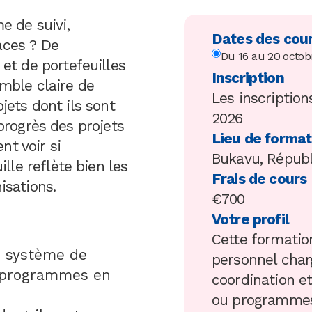
 de suivi,
Dates des cour
aces ? De
Du 16 au 20 octob
t de portefeuilles
Inscription
emble claire de
Les inscription
ojets dont ils sont
2026
 progrès des projets
Lieu de format
nt voir si
Bukavu, Répub
le reflète bien les
Frais de cours
isations.
€700
Votre profil
Cette formatio
n système de
personnel charg
s/programmes en
coordination e
ou programmes