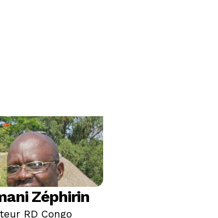
ani Zéphirin
cteur RD Congo