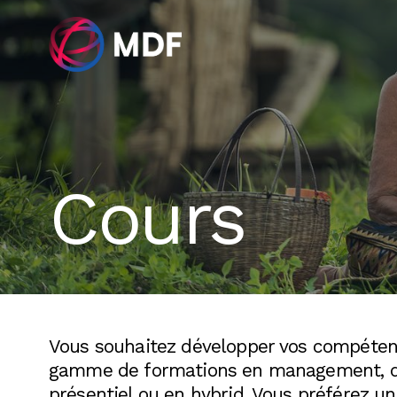
Cours
Vous souhaitez développer vos compéten
gamme de formations en management, dis
présentiel ou en hybrid. Vous préférez u