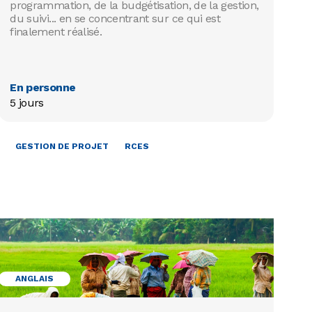
programmation, de la budgétisation, de la gestion,
du suivi... en se concentrant sur ce qui est
finalement réalisé.
En personne
5 jours
MOBILISER LES RESSOURCES
GESTION DE PROJET
ANGLAIS