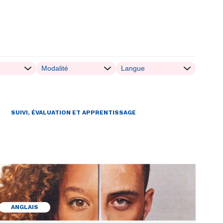
ÉGALITÉ ENTRE LES SEXES ET DIVERSITÉ
SUIVI, ÉVALUATION ET APPRENTISSAGE
ANGLAIS