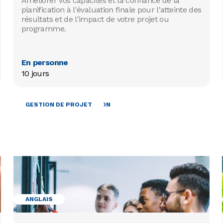
Améliorer vos capacités et la confiance de la
planification à l'évaluation finale pour l'atteinte des
résultats et de l'impact de votre projet ou
programme.
En personne
10 jours
FORMATION ET ANIMATION
GESTION DE PROJET
ANGLAIS