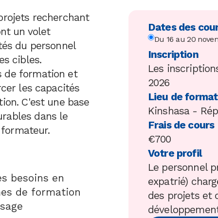
projets recherchant
Dates des cour
ont un volet
Du 16 au 20 nove
ités du personnel
Inscription
es cibles.
Les inscriptio
 de formation et
2026
rcer les capacités
Lieu de format
tion. C'est une base
Kinshasa - Ré
rables dans le
Frais de cours
formateur.
€700
Votre profil
Le personnel p
es besoins en
expatrié) char
es de formation
des projets et 
ssage
développement