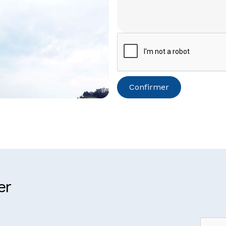
 du Congo
er