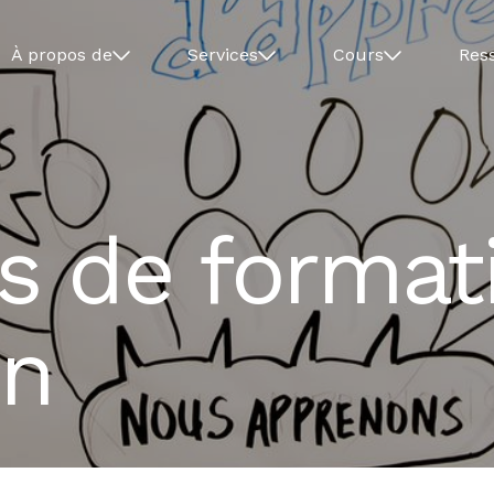
À propos de
Services
Cours
Res
s de format
on